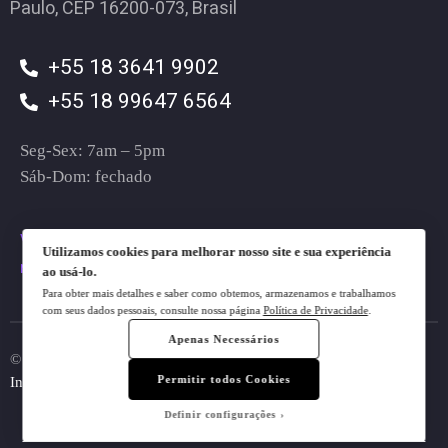
Paulo, CEP 16200-073, Brasil
+55 18 3641 9902
+55 18 99647 6564
Seg-Sex: 7am – 5pm
Sáb-Dom: fechado
vendas@plugt.com.br
Utilizamos cookies para melhorar nosso site e sua experiência
mkt@plugt.com.br
ao usá-lo.
Para obter mais detalhes e saber como obtemos, armazenamos e trabalhamos
com seus dados pessoais, consulte nossa página
Política de Privacidade
.
Apenas Necessários
© 2023 Plugt. All rights reserved.
Do Not Sell My Personal
Permitir todos Cookies
Information
Definir configurações