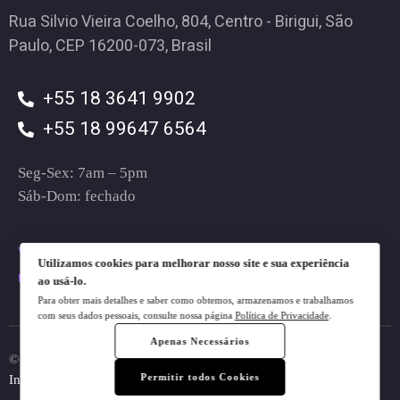
Rua Silvio Vieira Coelho, 804, Centro - Birigui, São
Paulo, CEP 16200-073, Brasil
+55 18 3641 9902
+55 18 99647 6564
Seg-Sex: 7am – 5pm
Sáb-Dom: fechado
vendas@plugt.com.br
Utilizamos cookies para melhorar nosso site e sua experiência
mkt@plugt.com.br
ao usá-lo.
Para obter mais detalhes e saber como obtemos, armazenamos e trabalhamos
com seus dados pessoais, consulte nossa página
Política de Privacidade
.
Apenas Necessários
© 2023 Plugt. All rights reserved.
Do Not Sell My Personal
Permitir todos Cookies
Information