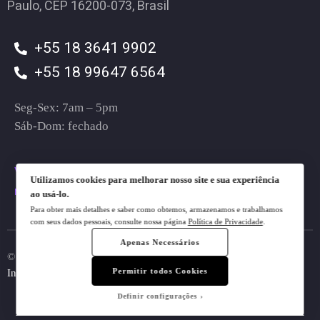
Paulo, CEP 16200-073, Brasil
+55 18 3641 9902
+55 18 99647 6564
Seg-Sex: 7am – 5pm
Sáb-Dom: fechado
vendas@plugt.com.br
Utilizamos cookies para melhorar nosso site e sua experiência
mkt@plugt.com.br
ao usá-lo.
Para obter mais detalhes e saber como obtemos, armazenamos e trabalhamos
com seus dados pessoais, consulte nossa página
Política de Privacidade
.
Apenas Necessários
© 2023 Plugt. All rights reserved.
Do Not Sell My Personal
Permitir todos Cookies
Information
Definir configurações