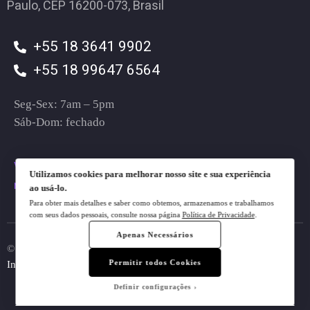
Paulo, CEP 16200-073, Brasil
+55 18 3641 9902
+55 18 99647 6564
Seg-Sex: 7am – 5pm
Sáb-Dom: fechado
vendas@plugt.com.br
Utilizamos cookies para melhorar nosso site e sua experiência
mkt@plugt.com.br
ao usá-lo.
Para obter mais detalhes e saber como obtemos, armazenamos e trabalhamos
com seus dados pessoais, consulte nossa página
Política de Privacidade
.
Apenas Necessários
© 2023 Plugt. All rights reserved.
Do Not Sell My Personal
Permitir todos Cookies
Information
Definir configurações